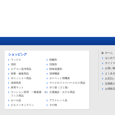
ホーム
ショッピング
はじめ
ワックス
剥離剤
サイト
洗剤
消臭剤
お買い
エアコン洗浄用品
特殊保護剤
よくあ
研磨・修復用品
清掃機器
ポリッシャー用品
カーペット用機器
お支払
清掃用具
マイクロファイバークロス用品
定期購
床用マット
ポリ袋（ゴミ袋）
お掃除
マンション管理・一般家庭・オ
介護施設・ホテル用品
フィス用品
セール品
アウトレット品
ビルメンオンライン
その他