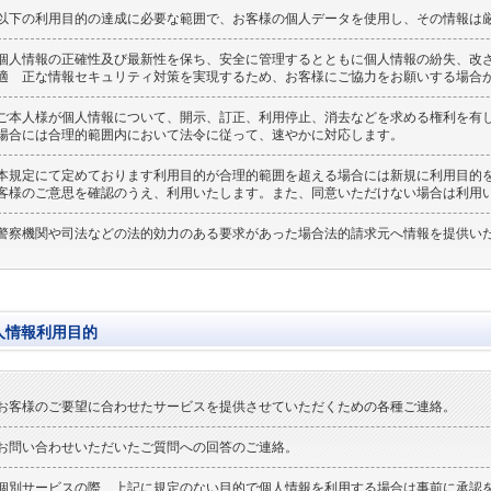
以下の利用目的の達成に必要な範囲で、お客様の個人データを使用し、その情報は
個人情報の正確性及び最新性を保ち、安全に管理するとともに個人情報の紛失、改
適 正な情報セキュリティ対策を実現するため、お客様にご協力をお願いする場合
ご本人様が個人情報について、開示、訂正、利用停止、消去などを求める権利を有
場合には合理的範囲内において法令に従って、速やかに対応します。
本規定にて定めております利用目的が合理的範囲を超える場合には新規に利用目的
客様のご意思を確認のうえ、利用いたします。また、同意いただけない場合は利用
警察機関や司法などの法的効力のある要求があった場合法的請求元へ情報を提供い
人情報利用目的
お客様のご要望に合わせたサービスを提供させていただくための各種ご連絡。
お問い合わせいただいたご質問への回答のご連絡。
個別サービスの際、上記に規定のない目的で個人情報を利用する場合は事前に承認