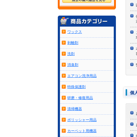
ワックス
剥離剤
洗剤
消臭剤
エアコン洗浄用品
特殊保護剤
個
研磨・修復用品
清掃機器
ポリッシャー用品
カーペット用機器