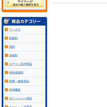
ワックス
剥離剤
洗剤
消臭剤
エアコン洗浄用品
特殊保護剤
研磨・修復用品
清掃機器
ポリッシャー用品