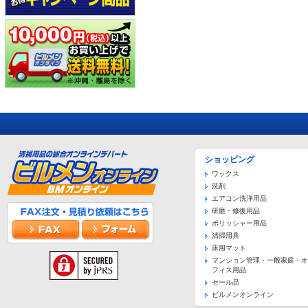
ショッピング
ワックス
洗剤
エアコン洗浄用品
研磨・修復用品
ポリッシャー用品
清掃用具
床用マット
マンション管理・一般家庭・オ
フィス用品
セール品
ビルメンオンライン